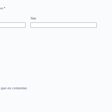
com
*
Site
 que eu comentar.