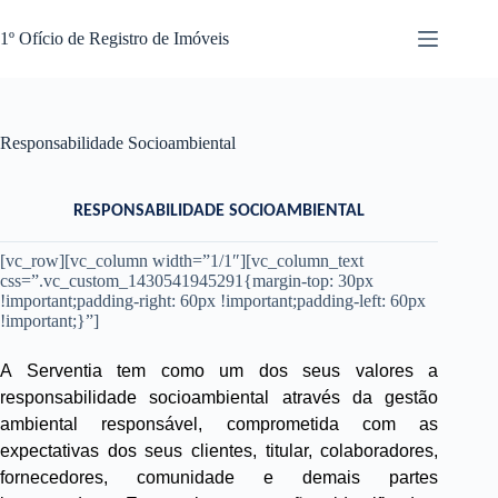
Pular
para
1º Ofício de Registro de Imóveis
o
conteúdo
Responsabilidade Socioambiental
RESPONSABILIDADE SOCIOAMBIENTAL
[vc_row][vc_column width=”1/1″][vc_column_text
css=”.vc_custom_1430541945291{margin-top: 30px
!important;padding-right: 60px !important;padding-left: 60px
!important;}”]
A Serventia tem como um dos seus valores a
responsabilidade socioambiental através da gestão
ambiental responsável, comprometida com as
expectativas dos seus clientes, titular, colaboradores,
fornecedores, comunidade e demais partes