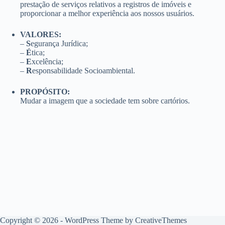
prestação de serviços relativos a registros de imóveis e
proporcionar a melhor experiência aos nossos usuários.
VALORES:
–
S
egurança Jurídica;
–
É
tica;
–
E
xcelência;
–
R
esponsabilidade Socioambiental.
PROPÓSITO:
Mudar a imagem que a sociedade tem sobre cartórios.
Copyright © 2026 - WordPress Theme by
CreativeThemes